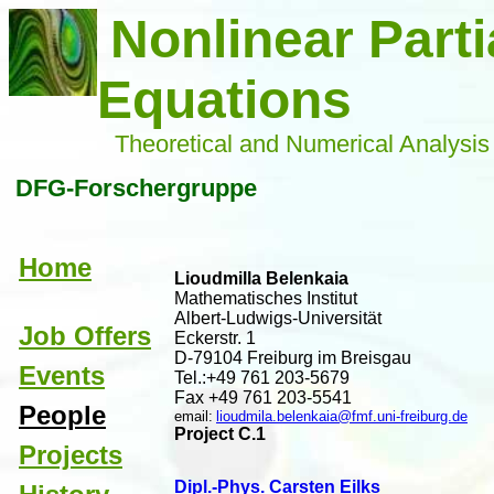
Nonlinear Partia
Equations
Theoretical and Numerical Analysis
 DFG-Forschergruppe
Home
Lioudmilla Belenkaia
Mathematisches Institut
Albert-Ludwigs-Universität
Job Offers
Eckerstr. 1
D-79104 Freiburg im Breisgau
Events
Tel.:+49 761 203-5679
Fax +49 761 203-5541
People
email:
lioudmila.belenkaia@fmf.uni-freiburg.de
Project C.1
Projects
Dipl.-Phys. Carsten Eilks