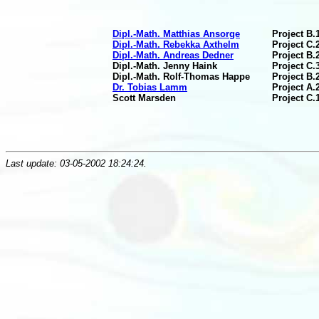
Dipl.-Math. Matthias Ansorge
Project B.
Dipl.-Math. Rebekka Axthelm
Project C.
Dipl.-Math. Andreas Dedner
Project B.
Dipl.-Math. Jenny Haink
Project C.
Dipl.-Math. Rolf-Thomas Happe
Project B.
Dr. Tobias Lamm
Project A.
Scott Marsden
Project C.
Last update: 03-05-2002 18:24:24.