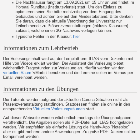
Die Nachklausur fängt am 13.09.2021 um 15 Uhr an und findet im
Hörsaal Rundbau (Institutsviertel) statt. Um den Einlass zu
optimieren seien Sie bitte rechtzeitig vor dem Eingang des
Gebäudes und achten Sie auf den Mindestabstand. Bitte denken
Sie daran, dass die aktuelle Verordnung der Universität nur
Teilnehmende zu Präsenzveranstaltungen (inklusiv Klausuren)
zulässt, welche einen 3G-Nachweis vorlegen können.
Typische Fehler in der Klausur:
hier
.
Informationen zum Lehrbetrieb
Der Vorlesungsinhalt wird auf der Lernplattform ILIAS vom Dozenten mit
Hilfe von Videos erklärt werden. Der Assistent der Vorlesung bietet
wöchentlich Fragestunden zur Vorlesung an. Hierfür werden wir den
virtuellen Raum
'vMartin' benutzen und die Termine sollen im Voraus per
Email vereinbart werden.
Informationen zu den Übungen
Die Tutorate werden aufgrund der aktuellen Corona-Situation nicht als
Präsenzveranstaltung stattfinden. Stattdessen finden sie online in den
entsprechenden
Virtuellen Vorlesungsräumen
statt.
Auf dieser Webseite werden wöchentlich montags die Übungsaufgaben
veröffentlicht. Die Abgaben sollen als PDF-Datei auf ILIAS hochgeladen
werden. Wir empfehlen als einfache Lösung die Handy-App “Notebloc”,
aber es gibt mehrere andere Anwendungen. Zu große PDF-Dateien sollten
komprimiert werden.