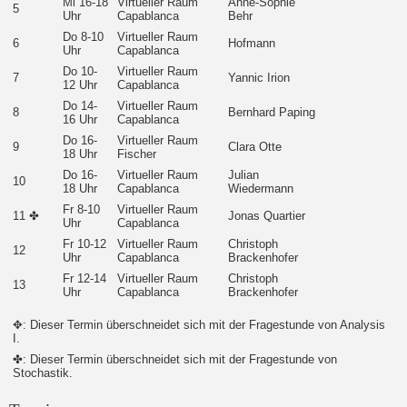
Mi 16-18
Virtueller Raum
Anne-Sophie
5
Uhr
Capablanca
Behr
Do 8-10
Virtueller Raum
6
Hofmann
Uhr
Capablanca
Do 10-
Virtueller Raum
7
Yannic Irion
12 Uhr
Capablanca
Do 14-
Virtueller Raum
8
Bernhard Paping
16 Uhr
Capablanca
Do 16-
Virtueller Raum
9
Clara Otte
18 Uhr
Fischer
Do 16-
Virtueller Raum
Julian
10
18 Uhr
Capablanca
Wiedermann
Fr 8-10
Virtueller Raum
11 ✤
Jonas Quartier
Uhr
Capablanca
Fr 10-12
Virtueller Raum
Christoph
12
Uhr
Capablanca
Brackenhofer
Fr 12-14
Virtueller Raum
Christoph
13
Uhr
Capablanca
Brackenhofer
✥: Dieser Termin überschneidet sich mit der Fragestunde von Analysis
I.
✤: Dieser Termin überschneidet sich mit der Fragestunde von
Stochastik.