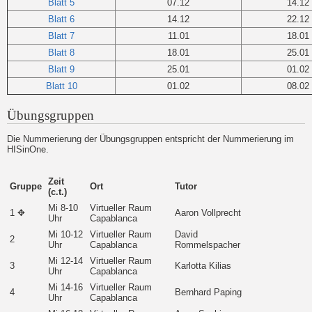
Blatt 5
07.12
14.12
Blatt 6
14.12
22.12
Blatt 7
11.01
18.01
Blatt 8
18.01
25.01
Blatt 9
25.01
01.02
Blatt 10
01.02
08.02
Übungsgruppen
Die Nummerierung der Übungsgruppen entspricht der Nummerierung im
HISinOne.
Zeit
Gruppe
Ort
Tutor
(c.t.)
Mi 8-10
Virtueller Raum
1 ✥
Aaron Vollprecht
Uhr
Capablanca
Mi 10-12
Virtueller Raum
David
2
Uhr
Capablanca
Rommelspacher
Mi 12-14
Virtueller Raum
3
Karlotta Kilias
Uhr
Capablanca
Mi 14-16
Virtueller Raum
4
Bernhard Paping
Uhr
Capablanca