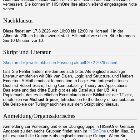
verbessert. Sie können im HISinOne Ihre abschließend eingetragene Note
sehen.
Nachklausur
Diese findet am 17.8.2026 von 10:00 bis 12:00 im Hörsaal II in der
Albertstr. 23b im Institutsviertel statt. Hilfsmittel wie oben. Bitte kommen
Sie 10 Minuten vor 10.
Skript und Literatur
Skript in der jeweils aktuellen Fassung aktuell 20.2.2026 datiert,
falls Sie Fehler finden, melden Sie sich bitte. Als englischsprachige
Literatur empfehlen wir Dirk van Dalen, Logic and Structure, und Herbert
Enderton, A Mathematical Introduction to Logic. Ein fortgeschrittenes
Buch ist Robert Soare, Turing Computability Theory and Applications.
Das erste und das dritte Buch gibt es als Datei aus der UB. Als
Papierbuch, das es in etlichen Exemplaren in der Bibliothek der TF gibt,
empfehlen wir
Michael Sipser
, Introduction to the theory of computation.
Die Beispiele der Turingmaschinen aus dem Skript sind hieraus.
Anmeldung/Organisatorisches
Anmeldung zur Vorlesung und einer Übungsgruppe in HISinOne. Genaue
Angaben zu den sechs Gruppen findet man im
HISinOne
und im Ilias. Es
gibt eventuell die Gruppe 5 als englischsprachige Gruppe. Wenn Sie