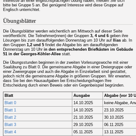
Interesse an einer englischsprachigen Übung haben, melden Sie sich
bitte bei Gruppe 5 an. Bei genügend Interesse wird diese Gruppe auf
Englisch unterrichtet.
Übungsblätter
Die Übungsblätter werden wöchentlich am Mittwoch auf dieser Seite
veröffentlicht. Die Teilnehmer(innen) der Gruppen
3, 4 und 6
geben ihre
Lösungen bis zum darauffolgenden Donnerstag um 10 Uhr auf
Ilias
ab. In
den Gruppen
1,2 und 5
findet die Abgabe bis am darauffolgenden
Donnerstag um 10 Uhr
in den entsprechenden Briefkästen im Gebäude
51 in der Georges-Köhler-Allee
statt.
Die Übungsstunden beginnen in der zweiten Vorlesungswoche mit einer
Saalübung zu Blatt 0. Die gemeinsame Abgabe in einer Dreiergruppe oder
einer Zweiergruppe und auch die Abgabe in Einzelarbeit sind gestattet,
jedoch nicht die gemeinsame Abgabe in größeren Gruppen. Wir erwarten,
dass Sie bei den Hausaufgaben bei Entscheidungsfragen Ihre
Entscheidung durch einen Beweis oder ein Gegenbeispiel begründen.
Blatt
Ausgabe
Abgabe (vor 10 U
Blatt 0
14.10.2025
keine Abgabe, An
Blatt 1
14.10.2025
23.10.2025
Blatt 2
21.10.2025
30.10.2025
Blatt 3
29.10.2025
06.11.2025
Blatt 4
05.11.2025
13.11.2025