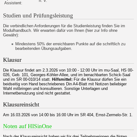
n. V.
Assistent:
Studien und Prüfungsleistung
Die verbindlichen Anforderungen für die Studienleistung finden Sie im
Modulhandbuch. Wir erwarten dafür von Ihnen (hier zur Info ohne
Gewähr):
Mindestens 50% der erreichbaren Punkte auf die schriftlich zu
bearbeitenden Übungsaufgaben.
Klausur
Die Klausur findet am 2.3.2026 von 10:00 - 12:00 Uhr im mu-Saal, HS 00-
026, Geb. 101, Georges-Köhler-Allee, und im benachbarten Schick-Saal
und im SR 00-010/14 statt.
Hilfsmittel:
Für die Klausur dürfen Sie ein
beidseitig von Hand beschriebenes Din A4-Blatt mit Notizen beliebiger
Wahl mitbringen und konsultieren. Sonstige Unterlagen und
Internetbenutzung sind nicht gestattet.
Klausureinsicht
Am 16.03.2026 von 14:00 bis 16:00 Uhr im SR 404, Ernst-Zermelo-Str. 1.
Noten auf HISinOne
Nach der Klausureinsicht haben wir für drei Teilnehmerinnen die Noten