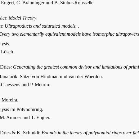
 Engert, C. Bräuninger und B. Stuber-Rousselle.
ler:
Model Theory
.
er:
Ultraproducts and saturated models.
.
Every two elementarily equivalent models have isomorphic ultrapowers
lysis.
 Lösch.
 Dries:
Generating the greatest common divisor and limitations of primi
inatorik: Sätze von Hindman und van der Waerden.
 Claessens und P. Meurin.
. Moreira
.
lysis im Polynomring.
.M. Ammer und T. Engler.
 Dries & K. Schmidt:
Bounds in the theory of polynomial rings over fi