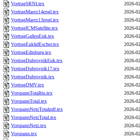
VortragSRNI.tex
2026-02
VortragMaerz14engl.tex
2026-02
VortragMaerz13engl.tex
2026-02
VortragICMSatellite.tex
2026-02
VortragGallenEuk.tex
2026-02
VortragEuklidEscher.tex
2026-02
VortragEdinburg.tex
2026-02
VortragDubrovnikEuk.tex
2026-02
VortragDubrovnik17.tex
2026-02
VortragDubrovnik.tex
2026-02
VortragDMV.tex
2026-02
VorspannTotalbis.tex
2026-02
VorspannTotal.tex
2026-02
VorspannNetzTotalpdf.tex
2026-02
VorspannNetzTotal.tex
2026-02
VorspannNetz.tex
2026-02
Vorspann.tex
2026-02