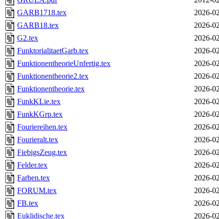
GARB1718.tex
2026-02
GARB18.tex
2026-02
G2.tex
2026-02
FunktorialitaetGarb.tex
2026-02
FunktionentheorieUnfertig.tex
2026-02
Funktionentheorie2.tex
2026-02
Funktionentheorie.tex
2026-02
FunkKLie.tex
2026-02
FunkKGrp.tex
2026-02
Fouriereihen.tex
2026-02
Fourieralt.tex
2026-02
FiebigsZeug.tex
2026-02
Felder.tex
2026-02
Farben.tex
2026-02
FORUM.tex
2026-02
FB.tex
2026-02
Euklidische.tex
2026-02