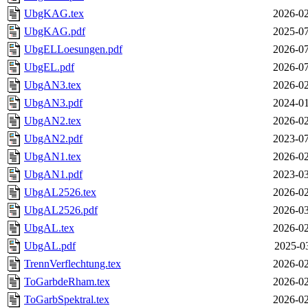
UbgKAG.tex
2026-02
UbgKAG.pdf
2025-07
UbgELLoesungen.pdf
2026-07
UbgEL.pdf
2026-07
UbgAN3.tex
2026-02
UbgAN3.pdf
2024-01
UbgAN2.tex
2026-02
UbgAN2.pdf
2023-07
UbgAN1.tex
2026-02
UbgAN1.pdf
2023-03
UbgAL2526.tex
2026-02
UbgAL2526.pdf
2026-03
UbgAL.tex
2026-02
UbgAL.pdf
2025-03
TrennVerflechtung.tex
2026-02
ToGarbdeRham.tex
2026-02
ToGarbSpektral.tex
2026-02