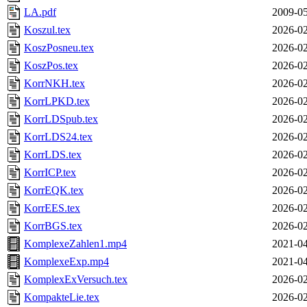
LA.pdf
2009-05
Koszul.tex
2026-02
KoszPosneu.tex
2026-02
KoszPos.tex
2026-02
KorrNKH.tex
2026-02
KorrLPKD.tex
2026-02
KorrLDSpub.tex
2026-02
KorrLDS24.tex
2026-02
KorrLDS.tex
2026-02
KorrICP.tex
2026-02
KorrEQK.tex
2026-02
KorrEES.tex
2026-02
KorrBGS.tex
2026-02
KomplexeZahlen1.mp4
2021-04
KomplexeExp.mp4
2021-04
KomplexExVersuch.tex
2026-02
KompakteLie.tex
2026-02