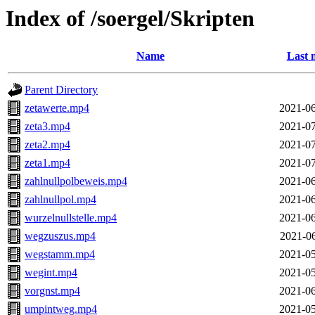
Index of /soergel/Skripten
Name
Last 
Parent Directory
zetawerte.mp4
2021-06
zeta3.mp4
2021-07
zeta2.mp4
2021-07
zeta1.mp4
2021-07
zahlnullpolbeweis.mp4
2021-06
zahlnullpol.mp4
2021-06
wurzelnullstelle.mp4
2021-06
wegzuszus.mp4
2021-06
wegstamm.mp4
2021-05
wegint.mp4
2021-05
vorgnst.mp4
2021-06
umpintweg.mp4
2021-05