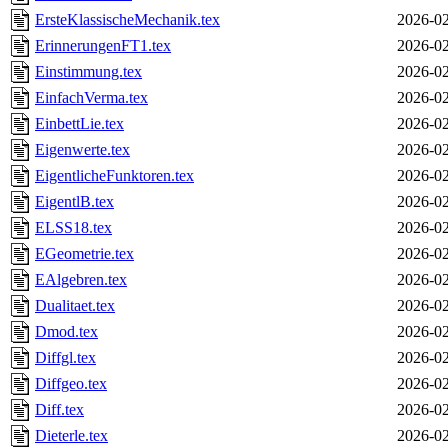
ErsteKlassischeMechanik.tex
2026-02
ErinnerungenFT1.tex
2026-02
Einstimmung.tex
2026-02
EinfachVerma.tex
2026-02
EinbettLie.tex
2026-02
Eigenwerte.tex
2026-02
EigentlicheFunktoren.tex
2026-02
EigentlB.tex
2026-02
ELSS18.tex
2026-02
EGeometrie.tex
2026-02
EAlgebren.tex
2026-02
Dualitaet.tex
2026-02
Dmod.tex
2026-02
Diffgl.tex
2026-02
Diffgeo.tex
2026-02
Diff.tex
2026-02
Dieterle.tex
2026-02