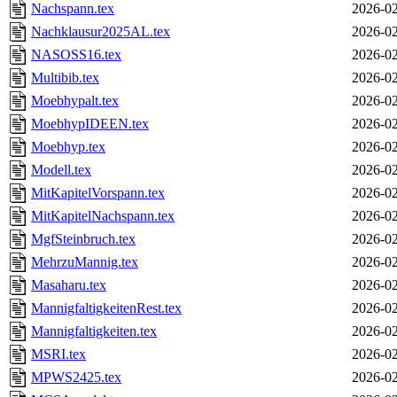
Nachspann.tex
2026-02
Nachklausur2025AL.tex
2026-02
NASOSS16.tex
2026-02
Multibib.tex
2026-02
Moebhypalt.tex
2026-02
MoebhypIDEEN.tex
2026-02
Moebhyp.tex
2026-02
Modell.tex
2026-02
MitKapitelVorspann.tex
2026-02
MitKapitelNachspann.tex
2026-02
MgfSteinbruch.tex
2026-02
MehrzuMannig.tex
2026-02
Masaharu.tex
2026-02
MannigfaltigkeitenRest.tex
2026-02
Mannigfaltigkeiten.tex
2026-02
MSRI.tex
2026-02
MPWS2425.tex
2026-02