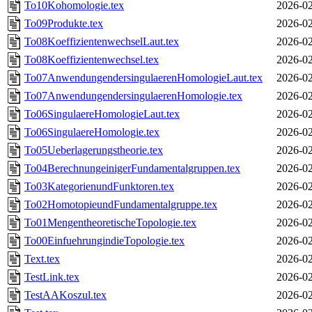
To10Kohomologie.tex
2026-02
To09Produkte.tex
2026-02
To08KoeffizientenwechselLaut.tex
2026-02
To08Koeffizientenwechsel.tex
2026-02
To07AnwendungendersingulaerenHomologieLaut.tex
2026-02
To07AnwendungendersingulaerenHomologie.tex
2026-02
To06SingulaereHomologieLaut.tex
2026-02
To06SingulaereHomologie.tex
2026-02
To05Ueberlagerungstheorie.tex
2026-02
To04BerechnungeinigerFundamentalgruppen.tex
2026-02
To03KategorienundFunktoren.tex
2026-02
To02HomotopieundFundamentalgruppe.tex
2026-02
To01MengentheoretischeTopologie.tex
2026-02
To00EinfuehrungindieTopologie.tex
2026-02
Text.tex
2026-02
TestLink.tex
2026-02
TestAAKoszul.tex
2026-02