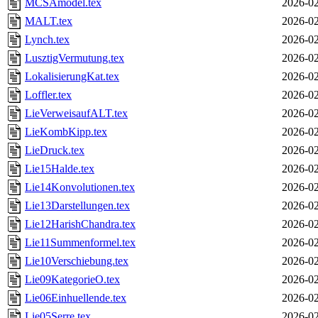
MCSAmodel.tex
2026-02
MALT.tex
2026-02
Lynch.tex
2026-02
LusztigVermutung.tex
2026-02
LokalisierungKat.tex
2026-02
Loffler.tex
2026-02
LieVerweisaufALT.tex
2026-02
LieKombKipp.tex
2026-02
LieDruck.tex
2026-02
Lie15Halde.tex
2026-02
Lie14Konvolutionen.tex
2026-02
Lie13Darstellungen.tex
2026-02
Lie12HarishChandra.tex
2026-02
Lie11Summenformel.tex
2026-02
Lie10Verschiebung.tex
2026-02
Lie09KategorieO.tex
2026-02
Lie06Einhuellende.tex
2026-02
Lie05Serre.tex
2026-02