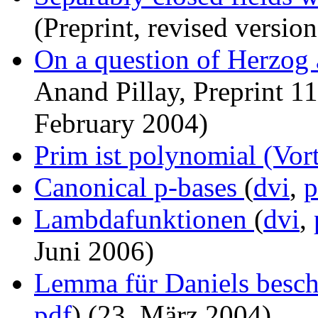
(Preprint, revised versi
On a question of Herzog
Anand Pillay, Preprint 1
February 2004)
Prim ist polynomial (Vor
Canonical p-bases
(
dvi
,
p
Lambdafunktionen
(
dvi
,
Juni 2006)
Lemma für Daniels besc
pdf
) (23. März 2004)