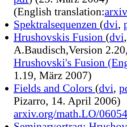
(English translation:
arxi
Spektralsequenzen
(
dvi
,
Hrushovskis Fusion
(
dvi
A.Baudisch,Version 2.20
Hrushovski's Fusion (En
1.19, März 2007)
Fields and Colors
(
dvi
,
p
Pizarro, 14. April 2006)
arxiv.org/math.LO/0605
Seminarvortrag: Hrusho