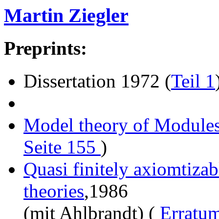
Martin Ziegler
Preprints:
Dissertation 1972 (
Teil 1
Model theory of Module
Seite 155
)
Quasi finitely axiomtizabl
theories
,1986
(mit Ahlbrandt) (
Erratum