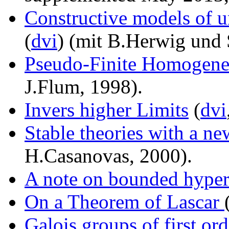
Constructive models of u
(
dvi
) (mit B.Herwig und
Pseudo-Finite Homogenei
J.Flum, 1998).
Invers higher Limits
(
dvi
Stable theories with a n
H.Casanovas, 2000).
A note on bounded hype
On a Theorem of Lascar
Galois groups of first ord