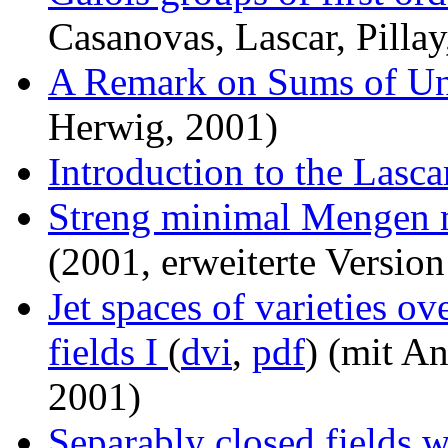
Casanovas, Lascar, Pillay
A Remark on Sums of Un
Herwig, 2001)
Introduction to the Lasca
Streng minimal Mengen m
(2001, erweiterte Versio
Jet spaces of varieties ov
fields I
(
dvi
,
pdf
) (mit A
2001)
Separably closed fields 