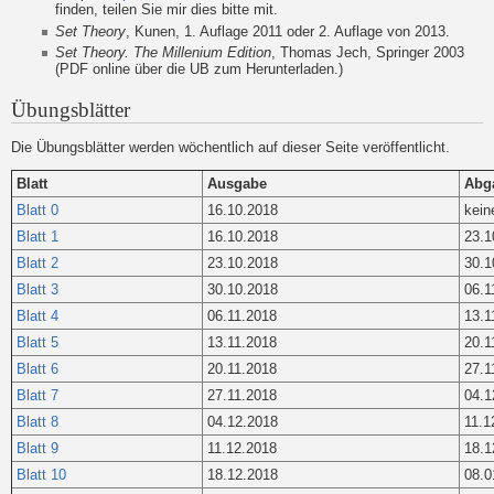
finden, teilen Sie mir dies bitte mit.
Set Theory
, Kunen, 1. Auflage 2011 oder 2. Auflage von 2013.
Set Theory. The Millenium Edition
, Thomas Jech, Springer 2003
(PDF online über die UB zum Herunterladen.)
Übungsblätter
Die Übungsblätter werden wöchentlich auf dieser Seite veröffentlicht.
Blatt
Ausgabe
Abg
Blatt 0
16.10.2018
kein
Blatt 1
16.10.2018
23.1
Blatt 2
23.10.2018
30.1
Blatt 3
30.10.2018
06.1
Blatt 4
06.11.2018
13.1
Blatt 5
13.11.2018
20.1
Blatt 6
20.11.2018
27.1
Blatt 7
27.11.2018
04.1
Blatt 8
04.12.2018
11.1
Blatt 9
11.12.2018
18.1
Blatt 10
18.12.2018
08.0