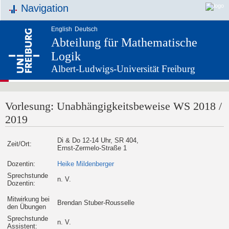
Navigation
English
Deutsch
Abteilung für Mathematische
Logik
Albert-Ludwigs-Universität Freiburg
Vorlesung: Unabhängigkeitsbeweise WS 2018 /
2019
Di & Do 12-14 Uhr, SR 404,
Zeit/Ort:
Ernst-Zermelo-Straße 1
Dozentin:
Heike Mildenberger
Sprechstunde
n. V.
Dozentin:
Mitwirkung bei
Brendan Stuber-Rousselle
den Übungen
Sprechstunde
n. V.
Assistent: