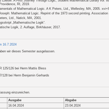
s Loeser: A First Journey Through Logic, Student Mathematical Library vol. 8
Providence, RI, 2019.
mentals of Mathematical Logic. A K Peters, Ltd.„ Wellesley, MA, 2005. xvi+
Joseph: Mathematical Logic. Reprint of the 1973 second printing. Association
eters, Ltd., Natick, MA, 2001.
ngsskript „Mathematische Logik“.
tische Logik, 2. Auflage, Birkhäuser, 2017.
om 16.7.2024
haben wir dieses Semester ausgelassen.
R 125/126 bei Herrn Mattis Bless
27/128 bei Herrn Benjamin Gerhards
fassung einzureichen.
Ausgabe
Abgabe
16.04.2024
23.04.2024