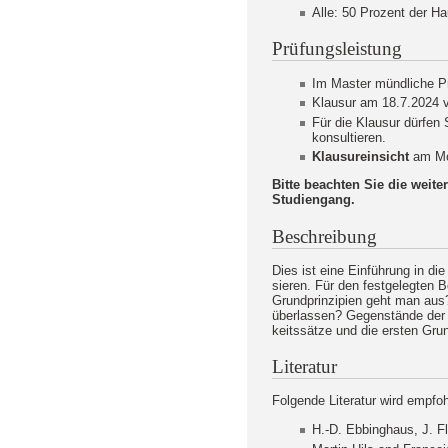
Alle: 50 Prozent der H
Prüfungsleistung
Im Master mündliche Pr
Klausur am 18.7.2024 v
Für die Klausur dürfen 
konsultieren.
Klausureinsicht
am Mon
Bitte beachten Sie die wei
Studiengang.
Beschreibung
Dies ist eine Einführung in d
sieren. Für den festgelegten 
Grundprinzipien geht man au
überlassen? Gegenstände der V
keitssätze und die ersten Gru
Literatur
Folgende Literatur wird empfoh
H.-D. Ebbinghaus, J. F