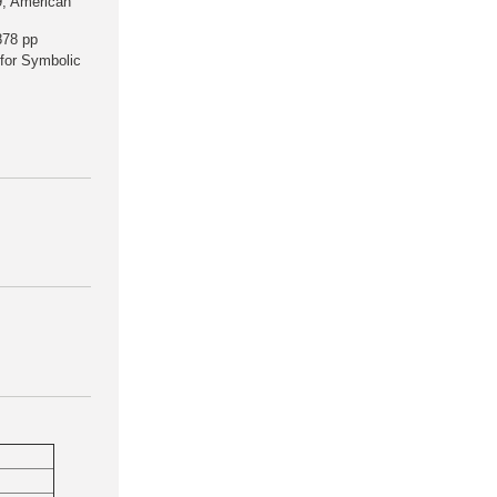
9, American
878 pp
 for Symbolic