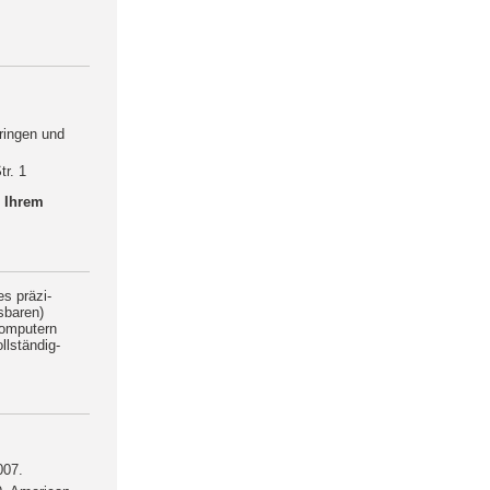
bringen und
r. 1
u Ihrem
s präzi-
sbaren)
Computern
llständig-
007.