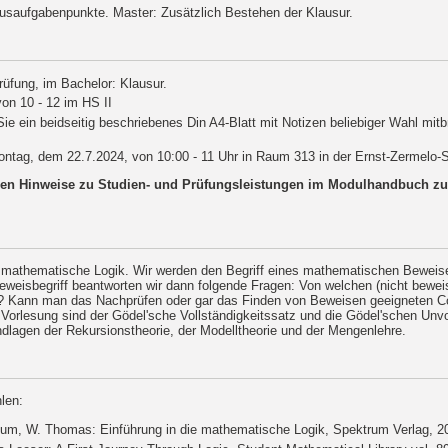
ausaufgabenpunkte. Master: Zusätzlich Bestehen der Klausur.
üfung, im Bachelor: Klausur.
on 10 - 12 im HS II
Sie ein beidseitig beschriebenes Din A4-Blatt mit Notizen beliebiger Wahl mit
tag, dem 22.7.2024, von 10:00 - 11 Uhr in Raum 313 in der Ernst-Zermelo-St
teren Hinweise zu Studien- und Prüfungsleistungen im Modulhandbuch z
ie mathematische Logik. Wir werden den Begriff eines mathematischen Beweise
Beweisbegriff beantworten wir dann folgende Fragen: Von welchen (nicht bewei
s? Kann man das Nachprüfen oder gar das Finden von Beweisen geeigneten 
orlesung sind der Gödel'sche Vollständigkeitssatz und die Gödel'schen Unvo
ndlagen der Rekursionstheorie, der Modelltheorie und der Mengenlehre.
len:
lum, W. Thomas: Einführung in die mathematische Logik, Spektrum Verlag, 2