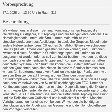
Vorbesprechung
27.1.2026 um 13:30 Uhr in Raum 313
Beschreibung
Wir widmen uns in diesem Seminar kombinatorischen Fragen, die
gleichzeitig zur Algebra, zur Topologie und zur Mengenlehre gehören. Die
Homologietheorie untersucht Strukturmerkmale mithilfe von
Limeskonstruktionen aus Abbildungen in abelsche Gruppen, Moduln oder
andere Referenzstrukturen. Oft gibt es $\mathbb N$-viele verschiedene
Limites (die als Dimensionen gesehen werden können) und Funktionen
zwischen diesen. Bestimmte Quotientengruppen und Limiten sollen
ausgerechnet werden oder es soll zumindest bestimmt werden, ob diese
isomorph zur einelementigen Gruppe sind. Kompaktheitseigenschaften
gerichteter Systeme von Strukturen können die Einelementigkeit eines
solchen Quotienten nach sich ziehen. In diesem Seminar interessieren
wir uns für Strukturmerkmale von Familien zweistelliger Funktionen, wie
sie zum Beispiel bei auf Hawaiianischen Ohrringen basierenden
Kettenkomplexen vorkommen. Überraschenderweise ist schon die Frage
nach dem Verschwinden von $\lim^1$ unabhängig von ZFC. Unter der
Kontinuumshypothese zeigt man mit einer Diagonalisierung die Existenz
nicht trivialer Elemente. Relativ zu ZFC ist auch die gegenteilige Situation
konsistent. Als Grundkenntnisse sind die einführende Topologievorlesung
und die Definition von Ordinalzahl und Kardinalzahl nützlich. Manche
Vorträge brauchen nur eines von beiden. Wir werden die benötigten
Grundlagen aus der Algebraischen Geometrie und der Homologietheorie in
den Vorträgen vorstellen.