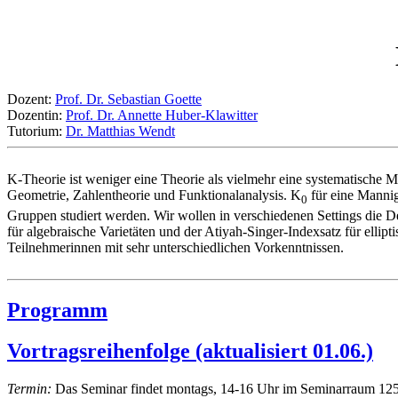
Dozent:
Prof. Dr. Sebastian Goette
Dozentin:
Prof. Dr. Annette Huber-Klawitter
Tutorium:
Dr. Matthias Wendt
K-Theorie ist weniger eine Theorie als vielmehr eine systematische M
Geometrie, Zahlentheorie und Funktionalanalysis. K
für eine Mannig
0
Gruppen studiert werden. Wir wollen in verschiedenen Settings die 
für algebraische Varietäten und der Atiyah-Singer-Indexsatz für ell
Teilnehmerinnen mit sehr unterschiedlichen Vorkenntnissen.
Programm
Vortragsreihenfolge (aktualisiert 01.06.)
Termin:
Das Seminar findet montags, 14-16 Uhr im Seminarraum 125, E