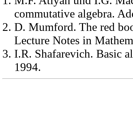
M.F. Atiyah und I.G. Mac
commutative algebra. Ad
D. Mumford. The red book
Lecture Notes in Mathem
I.R. Shafarevich. Basic a
1994.