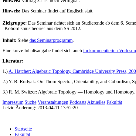
Hinweis:
Vortrag 3.1 ist noch verfügbar.
Hinweis:
Das Seminar findet auf Englisch statt.
Zielgruppe:
Das Seminar richtet sich an Studierende ab dem 6. Sem
"Kobordismustheorie" aus dem SS 2012.
Inhalt:
Siehe
das Seminarprogramm
.
Eine kurze Inhaltsangabe findet sich auch
im kommentierten Vorlesun
Literatur:
1.)
A. Hatcher: Algebraic Topology, Cambridge University Press, 20
2.) Y. B. Rudyak: On Thom Spectra, Orientability, and Cobordism, S
3.) R. M. Switzer: Algebraic Topology — Homology and Homotopy, 
Impressum
Suche
Veranstaltungen
Podcasts
Aktuelles
Fakultät
Letzte Änderung: 2013-04-11 13:52:20.
Startseite
Fakultät