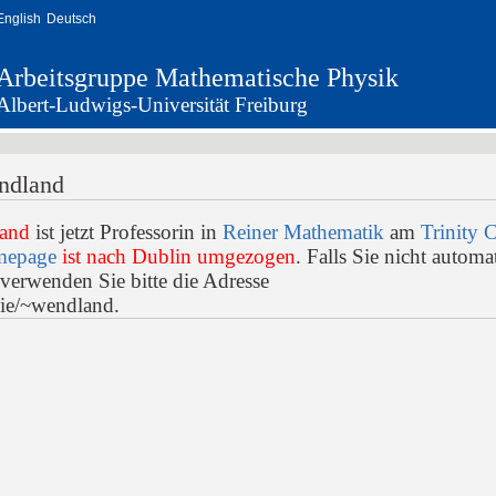
English
Deutsch
Arbeitsgruppe Mathematische Physik
Albert-Ludwigs-Universität Freiburg
endland
land
ist jetzt Professorin in
Reiner Mathematik
am
Trinity 
epage
ist nach Dublin umgezogen
. Falls Sie nicht automa
 verwenden Sie bitte die Adresse
.ie/~wendland.