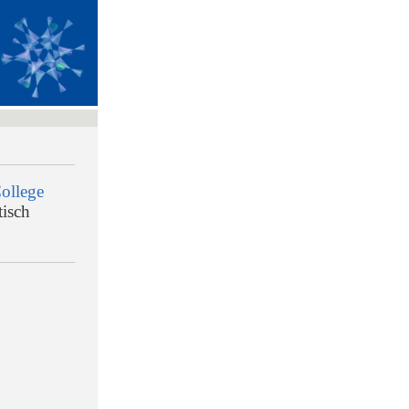
College
tisch