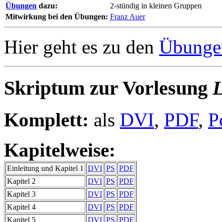
Übungen
dazu:
2-stündig in kleinen Gruppen
Mitwirkung bei den Übungen:
Franz Auer
Hier geht es zu den
Übunge
Skriptum zur Vorlesung
L
Komplett:
als
DVI
,
PDF
,
P
Kapitelweise:
Einleitung und Kapitel 1
DVI
PS
PDF
Kapitel 2
DVI
PS
PDF
Kapitel 3
DVI
PS
PDF
Kapitel 4
DVI
PS
PDF
Kapitel 5
DVI
PS
PDF