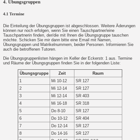
4. Übungsgruppen
4.1 Termine
Die Einteilung der Übungsgruppen ist abgeschlossen. Weitere Äderungen
können nur noch erfolgen, wenn Sie einen Tauschpartner/eine
Tauschpartnerin finden, der/die mit Ihnen die Übungsgruppe tauschen
möchte. Schicken Sie mir dann bitte eine Email mit Namen,
Übungsgruppen und Matrikelnummern, beider Personen. Informieren Sie
auch die betroffenen Tutoren.
Die Übungsgruppenlisten hängen im Keller der Eckerstr. 1 aus. Termine
und Räume der Übungsgruppen finden Sie in der folgenden Liste:
Übungsgruppe
Zeit
Raum
1
Mi 10-12
SR 127
2
Mi 12-14
SR 127
3
Mi 12-14
SR 403
4
Mi 16-18
SR 318
5
Do 8-10
SR 127
6
Do 10-12
SR 404
7
Do 12-14
SR 127
8
Do 14-16
SR 127