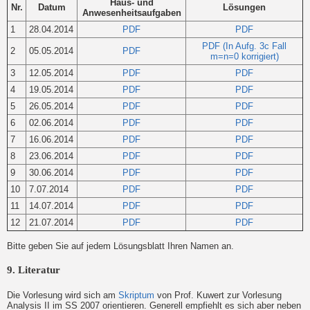
Haus- und
Nr.
Datum
Lösungen
Anwesenheitsaufgaben
1
28.04.2014
PDF
PDF
PDF (In Aufg. 3c Fall
2
05.05.2014
PDF
m=n=0 korrigiert)
3
12.05.2014
PDF
PDF
4
19.05.2014
PDF
PDF
5
26.05.2014
PDF
PDF
6
02.06.2014
PDF
PDF
7
16.06.2014
PDF
PDF
8
23.06.2014
PDF
PDF
9
30.06.2014
PDF
PDF
10
7.07.2014
PDF
PDF
11
14.07.2014
PDF
PDF
12
21.07.2014
PDF
PDF
Bitte geben Sie auf jedem Lösungsblatt Ihren Namen an.
9. Literatur
Die Vorlesung wird sich am
Skriptum
von Prof. Kuwert zur Vorlesung
Analysis II im SS 2007 orientieren. Generell empfiehlt es sich aber neben