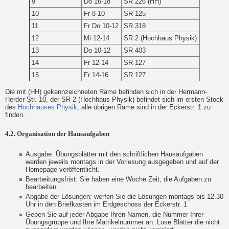
9
Do 16-18
SR 226 (HH)
10
Fr 8-10
SR 125
11
Fr Do 10-12
SR 318
12
Mi 12-14
SR 2 (Hochhaus Physik)
13
Do 10-12
SR 403
14
Fr 12-14
SR 127
15
Fr 14-16
SR 127
Die mit (HH) gekennzeichneten Räme befinden sich in der Hermann-
Herder-Str. 10, der SR 2 (Hochhaus Physik) befindet sich im ersten Stock
des
Hochhauses Physik
; alle übrigen Räme sind in der Eckerstr. 1 zu
finden.
4.2. Organisation der Hausaufgaben
Ausgabe: Übungsblätter mit den schriftlichen Hausaufgaben
werden jeweils montags in der Vorlesung ausgegeben und auf der
Homepage veröffentlicht.
Bearbeitungsfrist: Sie haben eine Woche Zeit, die Aufgaben zu
bearbeiten.
Abgabe der Lösungen: werfen Sie die Lösungen montags bis 12.30
Uhr in den Briefkasten im Erdgeschoss der Eckerstr. 1
Geben Sie auf jeder Abgabe Ihren Namen, die Nummer Ihrer
Übungsgruppe und Ihre Matrikelnummer an. Lose Blätter die nicht