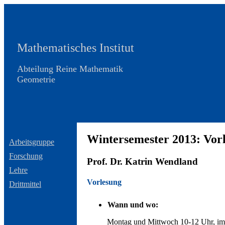
Mathematisches Institut
Abteilung Reine Mathematik
Geometrie
Wintersemester 2013: Vorl
Arbeitsgruppe
Forschung
Prof. Dr. Katrin Wendland
Lehre
Vorlesung
Drittmittel
Wann und wo:
Montag und Mittwoch 10-12 Uhr, im