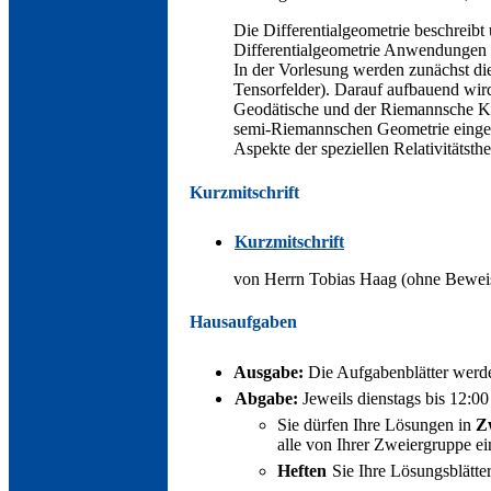
Die Differentialgeometrie beschreib
Differentialgeometrie Anwendungen in
In der Vorlesung werden zunächst di
Tensorfelder). Darauf aufbauend wird
Geodätische und der Riemannsche Kr
semi-Riemannschen Geometrie eingefüh
Aspekte der speziellen Relativitätsthe
Kurzmitschrift
Kurzmitschrift
von Herrn Tobias Haag (ohne Beweise
Hausaufgaben
Ausgabe:
Die Aufgabenblätter werde
Abgabe:
Jeweils dienstags bis 12:0
Sie dürfen Ihre Lösungen in
Z
alle von Ihrer Zweiergruppe ei
Heften
Sie Ihre Lösungsblätte