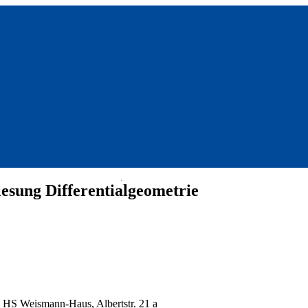
esung Differentialgeometrie
 HS Weismann-Haus, Albertstr. 21 a