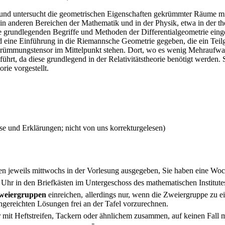
t und untersucht die geometrischen Eigenschaften gekrümmter Räume mi
 anderen Bereichen der Mathematik und in der Physik, etwa in der the
e grundlegenden Begriffe und Methoden der Differentialgeometrie einge
 eine Einführung in die Riemannsche Geometrie gegeben, die ein Teilge
ümmungstensor im Mittelpunkt stehen. Dort, wo es wenig Mehraufwand
rt, da diese grundlegend in der Relativitätstheorie benötigt werden. So
orie vorgestellt.
 und Erklärungen; nicht von uns korrekturgelesen)
n jeweils mittwochs in der Vorlesung ausgegeben, Sie haben eine Woc
0 Uhr in den Briefkästen im Untergeschoss des mathematischen Institu
weiergruppen
einreichen,
allerdings nur, wenn die Zweiergruppe zu e
ngereichten Lösungen frei an der Tafel vorzurechnen.
r mit Heftstreifen, Tackern oder ähnlichem zusammen, auf keinen Fall