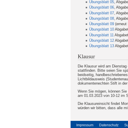
Übungsblatt 05
, Abgabe
Übungsblatt 06
, Abgabe
Übungsblatt 07
, Abgabe
Übungsblatt 08
, Abgabe
Übungsblatt 09
(erneut 
Übungsblatt 10
Abgabete
Übungsblatt 11
Abgabete
Übungsblatt 12
Abgabete
Übungsblatt 13
Abgabete
Klausur
Die Klausur wird am Dienstag
stattfinden. Bitte seien Sie s
beidseitig, handbeschriebenes 
Lichtbildausweis (Studentenau
dokumentenechten Stift in der 
Wenn Sie mögen, können Sie 
am 01.03.2023 von 10-12 im SR
Die Klausureinsicht findet Mo
würden wir bitten, dass alle
Impressum
Datenschutz
S