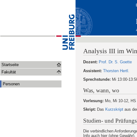
Analysis III im Wi
Dozent:
Prof. Dr. S. Goette
Startseite
Assistent:
Thorsten Hertl.
Fakultät
Sprechstunde:
Mi 13:00-13:50
Personen
Was, wann, wo
Vorlesung:
Mo, Mi 10-12, HS 
Skript:
Das
Kurzskript
aus der 
Studien- und Prüfungs
Die verbindlichen Anforderung
Info auch hier (ohne Gewáhr).