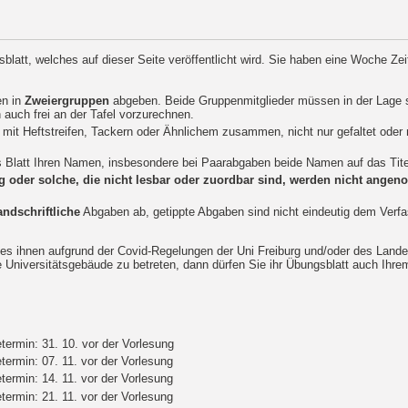
blatt, welches auf dieser Seite veröffentlicht wird. Sie haben eine Woche Zei
en in
Zweiergruppen
abgeben. Beide Gruppenmitglieder müssen in der Lage s
uch frei an der Tafel vorzurechnen.
mit Heftstreifen, Tackern oder Ähnlichem zusammen, nicht nur gefaltet oder 
s Blatt Ihren Namen, insbesondere bei Paarabgaben beide Namen auf das Titel
 oder solche, die nicht lesbar oder zuordbar sind, werden nicht ang
andschriftliche
Abgaben ab, getippte Abgaben sind nicht eindeutig dem Verfa
 es ihnen aufgrund der Covid-Regelungen der Uni Freiburg und/oder des Land
e Universitätsgebäude zu betreten, dann dürfen Sie ihr Übungsblatt auch Ihre
termin: 31. 10. vor der Vorlesung
termin: 07. 11. vor der Vorlesung
termin: 14. 11. vor der Vorlesung
termin: 21. 11. vor der Vorlesung