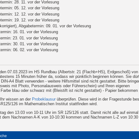
termin: 28. 11. vor der Vorlesung
termin: 05. 12. vor der Vorlesung
termin: 12. 12. vor der Vorlesung
termin: 19. 12. vor der Vorlesung
korrigiert), Abgabetermin: 09. 01. vor der Vorlesung
rmin: 16. 01. vor der Vorlesung
rmin: 23. 01. vor der Vorlesung
rmin: 30. 01. vor der Vorlesung
rmin: 06. 02. vor der Vorlesung
 den 07.03.2023 im HS Rundbau (Albertstr. 21 (Flachb+HS), Erdgeschoß) von
pätestens 15 Minuten früher da, sodass wir pünktlich beginnen können. Sie dür
DIN-A4 Blatt verwenden - weitere Hilfsmittel sind nicht gestattet. Bitte bring
sweis mit Photo, Personalausweis oder Führerschein) und Ihren eigenen
Farbe blau oder schwarz mit (Bleistift ist nicht gestattet) - Papier bekommen 
Ihr wissen an der
Probeklausur
überprüfen. Diese wird in der Fragestunde be
125/126 im Mathematischen Institut stattfinden wird.
ntag den 13.03 von 10-11 Uhr im SR 125/126 statt. Damit nicht alle auf einm
 mit dem Nachnamen A-K von 10-10:30 kommen und Nachnamen L-Z von 10:30 -
uche