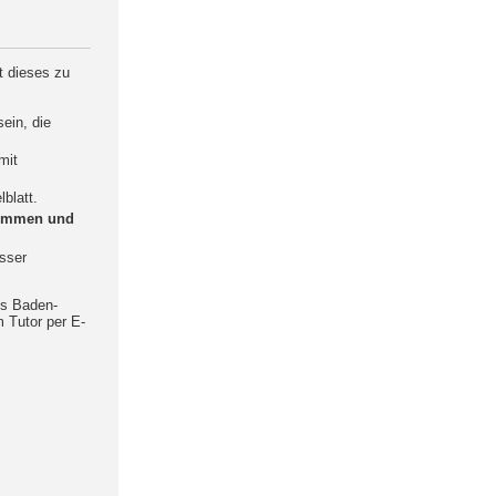
t dieses zu
ein, die
mit
blatt.
enommen und
sser
es Baden-
m Tutor per E-