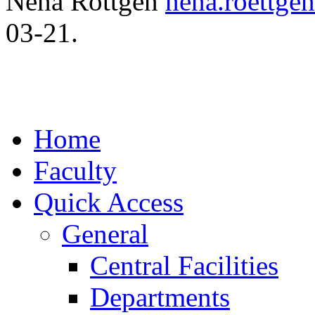
Nena Röttgen
nena.roettge
03-21.
Home
Faculty
Quick Access
General
Central Facilities
Departments