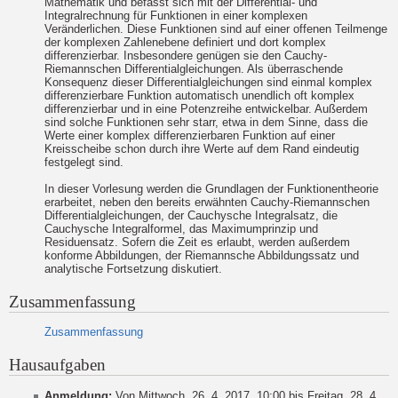
Mathematik und befasst sich mit der Differential- und
Integralrechnung für Funktionen in einer komplexen
Veränderlichen. Diese Funktionen sind auf einer offenen Teilmenge
der komplexen Zahlenebene definiert und dort komplex
differenzierbar. Insbesondere genügen sie den Cauchy-
Riemannschen Differentialgleichungen. Als überraschende
Konsequenz dieser Differentialgleichungen sind einmal komplex
differenzierbare Funktion automatisch unendlich oft komplex
differenzierbar und in eine Potenzreihe entwickelbar. Außerdem
sind solche Funktionen sehr starr, etwa in dem Sinne, dass die
Werte einer komplex differenzierbaren Funktion auf einer
Kreisscheibe schon durch ihre Werte auf dem Rand eindeutig
festgelegt sind.
In dieser Vorlesung werden die Grundlagen der Funktionentheorie
erarbeitet, neben den bereits erwähnten Cauchy-Riemannschen
Differentialgleichungen, der Cauchysche Integralsatz, die
Cauchysche Integralformel, das Maximumprinzip und
Residuensatz. Sofern die Zeit es erlaubt, werden außerdem
konforme Abbildungen, der Riemannsche Abbildungssatz und
analytische Fortsetzung diskutiert.
Zusammenfassung
Zusammenfassung
Hausaufgaben
Anmeldung:
Von Mittwoch, 26. 4. 2017, 10:00 bis Freitag, 28. 4.